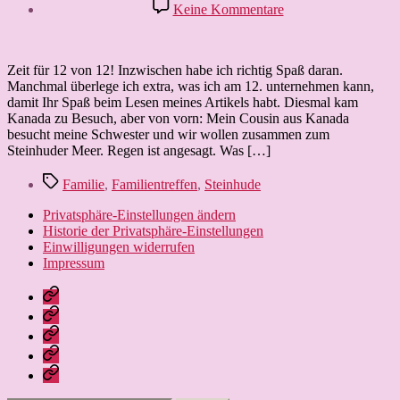
zu
Keine Kommentare
12
von
12:
Kleine
Zeit für 12 von 12! Inzwischen habe ich richtig Spaß daran.
Welt
Manchmal überlege ich extra, was ich am 12. unternehmen kann,
–
damit Ihr Spaß beim Lesen meines Artikels habt. Diesmal kam
große
Kanada zu Besuch, aber von vorn: Mein Cousin aus Kanada
Familie
besucht meine Schwester und wir wollen zusammen zum
Steinhuder Meer. Regen ist angesagt. Was […]
Schlagwörter
Familie
,
Familientreffen
,
Steinhude
Privatsphäre-Einstellungen ändern
Historie der Privatsphäre-Einstellungen
Einwilligungen widerrufen
Impressum
Nissebarns
Blog:
Nissebarn
kreativ
geniesst:
Nissebarns
unterwegs
Alles,
Urlaubär:
Finanzen:
was
Ein
das
Leben
das
Strickbär
Geld
und
Leben
geht
im