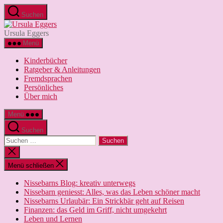
Zum
Suchen
Inhalt
Ursula
springen
Eggers
Ursula Eggers
Menü
Kinderbücher
Ratgeber & Anleitungen
Fremdsprachen
Persönliches
Über mich
Menü
Suchen
Suchen
nach:
Suche
schließen
Menü schließen
Nissebarns Blog: kreativ unterwegs
Nissebarn geniesst: Alles, was das Leben schöner macht
Nissebarns Urlaubär: Ein Strickbär geht auf Reisen
Finanzen: das Geld im Griff, nicht umgekehrt
Leben und Lernen