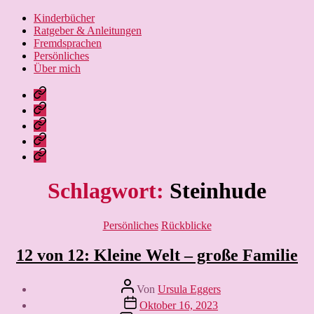
Kinderbücher
Ratgeber & Anleitungen
Fremdsprachen
Persönliches
Über mich
Nissebarns
Blog:
Nissebarn
kreativ
geniesst:
Nissebarns
unterwegs
Alles,
Urlaubär:
Finanzen:
was
Ein
das
Leben
das
Strickbär
Geld
und
Leben
geht
im
Lernen
schöner
Schlagwort:
Steinhude
auf
Griff,
macht
Reisen
nicht
umgekehrt
Kategorien
Persönliches
Rückblicke
12 von 12: Kleine Welt – große Familie
Beitragsautor
Von
Ursula Eggers
Veröffentlichungsdatum
Oktober 16, 2023