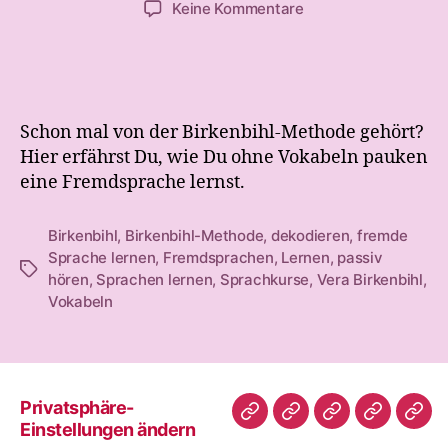
zu
Keine Kommentare
Sprachen
lernen
ohne
Vokabeln
pauken:
Schon mal von der Birkenbihl-Methode gehört?
geht
Hier erfährst Du, wie Du ohne Vokabeln pauken
das?
eine Fremdsprache lernst.
Birkenbihl
,
Birkenbihl-Methode
,
dekodieren
,
fremde
Sprache lernen
,
Fremdsprachen
,
Lernen
,
passiv
Schlagwörter
hören
,
Sprachen lernen
,
Sprachkurse
,
Vera Birkenbihl
,
Vokabeln
Privatsphäre-
Nissebarns
Nissebarn
Nissebarns
Finanzen
Leb
Einstellungen ändern