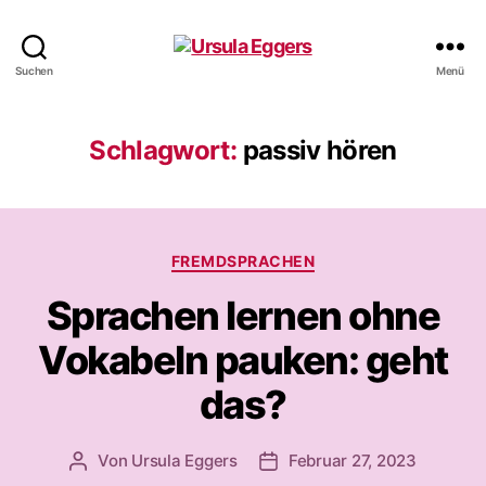
Ursula
Suchen
Menü
Eggers
Schlagwort:
passiv hören
Kategorien
FREMDSPRACHEN
Sprachen lernen ohne
Vokabeln pauken: geht
das?
Von
Ursula Eggers
Februar 27, 2023
Beitragsautor
Veröffentlichungsdatum