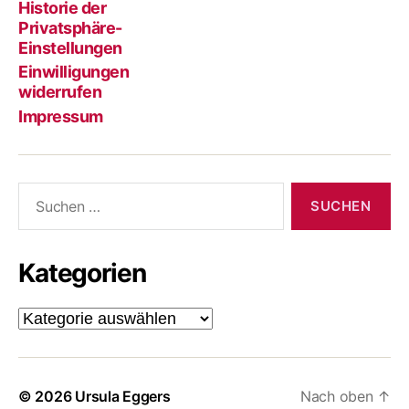
Blog:
geniesst:
Urlaubär:
das
und
Historie der
kreativ
Alles,
Ein
Geld
Ler
Privatsphäre-
Einstellungen
unterwegs
was
Strickbär
im
Einwilligungen
das
geht
Griff,
widerrufen
Leben
auf
nicht
Impressum
schöner
Reisen
umgekeh
macht
Suchen
nach:
Kategorien
Kategorien
© 2026
Ursula Eggers
Nach oben
↑