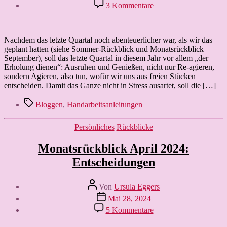
zu
3 Kommentare
Abenteuerliste
4/2024:
Nachdem das letzte Quartal noch abenteuerlicher war, als wir das
geplant hatten (siehe Sommer-Rückblick und Monatsrückblick
September), soll das letzte Quartal in diesem Jahr vor allem „der
Erholung dienen“: Ausruhen und Genießen, nicht nur Re-agieren,
sondern Agieren, also tun, wofür wir uns aus freien Stücken
entscheiden. Damit das Ganze nicht in Stress ausartet, soll die […]
Schlagwörter
Bloggen
,
Handarbeitsanleitungen
Kategorien
Persönliches
Rückblicke
Monatsrückblick April 2024:
Entscheidungen
Beitragsautor
Von
Ursula Eggers
Veröffentlichungsdatum
Mai 28, 2024
zu
5 Kommentare
Monatsrückblick
April