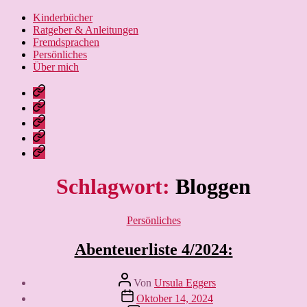
Kinderbücher
Ratgeber & Anleitungen
Fremdsprachen
Persönliches
Über mich
Nissebarns
Blog:
Nissebarn
kreativ
geniesst:
Nissebarns
unterwegs
Alles,
Urlaubär:
Finanzen:
was
Ein
das
Leben
das
Strickbär
Geld
und
Leben
geht
im
Lernen
schöner
Schlagwort:
Bloggen
auf
Griff,
macht
Reisen
nicht
umgekehrt
Kategorien
Persönliches
Abenteuerliste 4/2024:
Beitragsautor
Von
Ursula Eggers
Veröffentlichungsdatum
Oktober 14, 2024