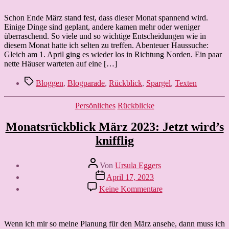
2024:
Entscheidungen
Schon Ende März stand fest, dass dieser Monat spannend wird.
Einige Dinge sind geplant, andere kamen mehr oder weniger
überraschend. So viele und so wichtige Entscheidungen wie in
diesem Monat hatte ich selten zu treffen. Abenteuer Haussuche:
Gleich am 1. April ging es wieder los in Richtung Norden. Ein paar
nette Häuser warteten auf eine […]
Schlagwörter
Bloggen
,
Blogparade
,
Rückblick
,
Spargel
,
Texten
Kategorien
Persönliches
Rückblicke
Monatsrückblick März 2023: Jetzt wird’s
knifflig
Beitragsautor
Von
Ursula Eggers
Veröffentlichungsdatum
April 17, 2023
zu
Keine Kommentare
Monatsrückblick
März
2023:
Jetzt
Wenn ich mir so meine Planung für den März ansehe, dann muss ich