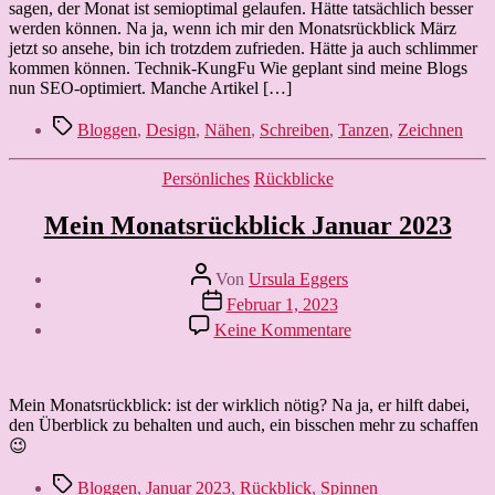
wird’s
sagen, der Monat ist semioptimal gelaufen. Hätte tatsächlich besser
knifflig
werden können. Na ja, wenn ich mir den Monatsrückblick März
jetzt so ansehe, bin ich trotzdem zufrieden. Hätte ja auch schlimmer
kommen können. Technik-KungFu Wie geplant sind meine Blogs
nun SEO-optimiert. Manche Artikel […]
Schlagwörter
Bloggen
,
Design
,
Nähen
,
Schreiben
,
Tanzen
,
Zeichnen
Kategorien
Persönliches
Rückblicke
Mein Monatsrückblick Januar 2023
Beitragsautor
Von
Ursula Eggers
Veröffentlichungsdatum
Februar 1, 2023
zu
Keine Kommentare
Mein
Monatsrückblick
Januar
2023
Mein Monatsrückblick: ist der wirklich nötig? Na ja, er hilft dabei,
den Überblick zu behalten und auch, ein bisschen mehr zu schaffen
😉
Schlagwörter
Bloggen
,
Januar 2023
,
Rückblick
,
Spinnen