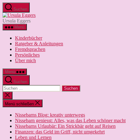
Zum
Suchen
Inhalt
Ursula
springen
Eggers
Ursula Eggers
Menü
Kinderbücher
Ratgeber & Anleitungen
Fremdsprachen
Persönliches
Über mich
Menü
Suchen
Suchen
nach:
Suche
schließen
Menü schließen
Nissebarns Blog: kreativ unterwegs
Nissebarn geniesst: Alles, was das Leben schöner macht
Nissebarns Urlaubär: Ein Strickbär geht auf Reisen
Finanzen: das Geld im Griff, nicht umgekehrt
Leben und Lernen