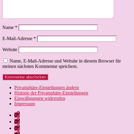
Name
*
E-Mail-Adresse
*
Website
Name, E-Mail-Adresse und Website in diesem Browser für
meinen nächsten Kommentar speichern.
Privatsphäre-Einstellungen ändern
Historie der Privatsphäre-Einstellungen
Einwilligungen widerrufen
Impressum
Nissebarns
Blog:
Nissebarn
kreativ
geniesst:
Nissebarns
unterwegs
Alles,
Urlaubär:
Finanzen: