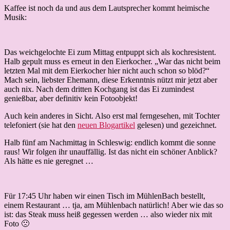
Kaffee ist noch da und aus dem Lautsprecher kommt heimische
Musik:
Das weichgelochte Ei zum Mittag entpuppt sich als kochresistent.
Halb gepult muss es erneut in den Eierkocher. „War das nicht beim
letzten Mal mit dem Eierkocher hier nicht auch schon so blöd?“
Mach sein, liebster Ehemann, diese Erkenntnis nützt mir jetzt aber
auch nix. Nach dem dritten Kochgang ist das Ei zumindest
genießbar, aber definitiv kein Fotoobjekt!
Auch kein anderes in Sicht. Also erst mal ferngesehen, mit Tochter
telefoniert (sie hat den
neuen Blogartikel
gelesen) und gezeichnet.
Halb fünf am Nachmittag in Schleswig: endlich kommt die sonne
raus! Wir folgen ihr unauffällig. Ist das nicht ein schöner Anblick?
Als hätte es nie geregnet …
Für 17:45 Uhr haben wir einen Tisch im MühlenBach bestellt,
einem Restaurant … tja, am Mühlenbach natürlich! Aber wie das so
ist: das Steak muss heiß gegessen werden … also wieder nix mit
Foto 🙁