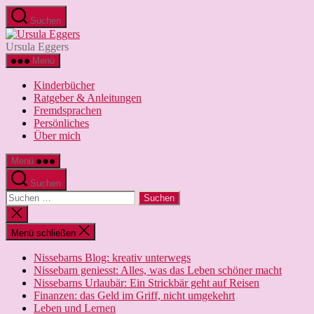
Zum
Suchen
Inhalt
Ursula
springen
Eggers
Ursula Eggers
Menü
Kinderbücher
Ratgeber & Anleitungen
Fremdsprachen
Persönliches
Über mich
Menü
Suchen
Suchen
nach:
Suche
schließen
Menü schließen
Nissebarns Blog: kreativ unterwegs
Nissebarn geniesst: Alles, was das Leben schöner macht
Nissebarns Urlaubär: Ein Strickbär geht auf Reisen
Finanzen: das Geld im Griff, nicht umgekehrt
Leben und Lernen