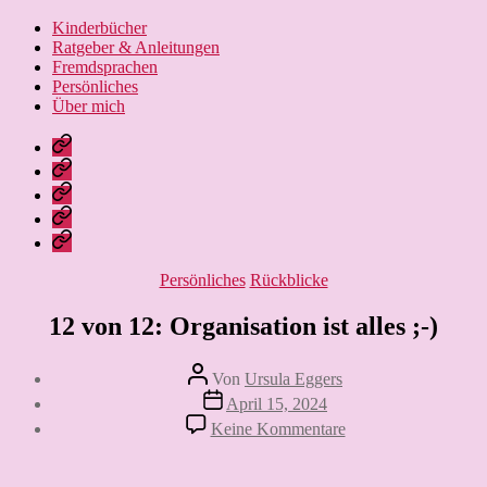
Kinderbücher
Ratgeber & Anleitungen
Fremdsprachen
Persönliches
Über mich
Nissebarns
Blog:
Nissebarn
kreativ
geniesst:
Nissebarns
unterwegs
Alles,
Urlaubär:
Finanzen:
was
Ein
das
Leben
das
Strickbär
Geld
und
Leben
geht
im
Lernen
Kategorien
Persönliches
Rückblicke
schöner
auf
Griff,
macht
Reisen
nicht
12 von 12: Organisation ist alles ;-)
umgekehrt
Beitragsautor
Von
Ursula Eggers
Veröffentlichungsdatum
April 15, 2024
zu
Keine Kommentare
12
von
12: