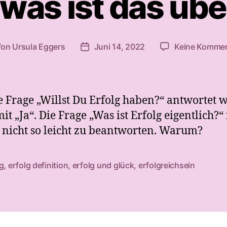
– was ist das üb
Von
Ursula Eggers
Juni 14, 2022
Keine Komme
tragsautor
Veröffentlichungsdatum
e Frage „Willst Du Erfolg haben?“ antwortet 
it „Ja“. Die Frage „Was ist Erfolg eigentlich?“ 
 nicht so leicht zu beantworten. Warum?
g
,
erfolg definition
,
erfolg und glück
,
erfolgreichsein
rter