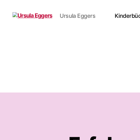
Ursula Eggers
Kinderbü
Ursula
Eggers