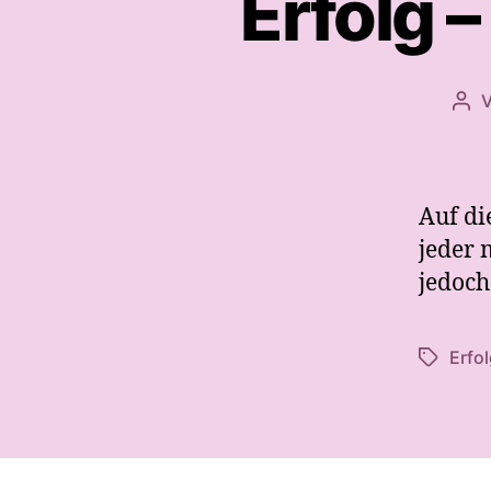
Erfolg 
Bei
Auf di
jeder m
jedoch
Erfol
Schlagwö