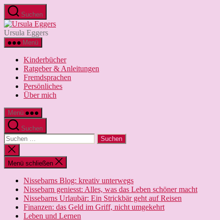
Zum
Suchen
Inhalt
Ursula
springen
Eggers
Ursula Eggers
Menü
Kinderbücher
Ratgeber & Anleitungen
Fremdsprachen
Persönliches
Über mich
Menü
Suchen
Suchen
nach:
Suche
schließen
Menü schließen
Nissebarns Blog: kreativ unterwegs
Nissebarn geniesst: Alles, was das Leben schöner macht
Nissebarns Urlaubär: Ein Strickbär geht auf Reisen
Finanzen: das Geld im Griff, nicht umgekehrt
Leben und Lernen