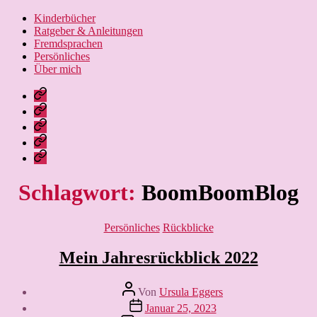
Kinderbücher
Ratgeber & Anleitungen
Fremdsprachen
Persönliches
Über mich
Nissebarns
Blog:
Nissebarn
kreativ
geniesst:
Nissebarns
unterwegs
Alles,
Urlaubär:
Finanzen:
was
Ein
das
Leben
das
Strickbär
Geld
und
Leben
geht
im
Lernen
schöner
Schlagwort:
BoomBoomBlog
auf
Griff,
macht
Reisen
nicht
umgekehrt
Kategorien
Persönliches
Rückblicke
Mein Jahresrückblick 2022
Beitragsautor
Von
Ursula Eggers
Veröffentlichungsdatum
Januar 25, 2023