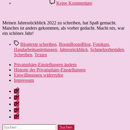
zu
Keine Kommentare
Mein
Jahresrückblick
2022
Meinen Jahresrückblick 2022 zu schreiben, hat Spaß gemacht.
Manches ist anders gekommen, als vorher gedacht. Macht nix, war
ein schönes Jahr!
Schlagwörter
Blogtexte schreiben
,
BoomBoomBlog
,
Fotokurs
,
Handarbeitsanleitungen
,
Jahresrückblick
,
Schmelzerhemden
,
Schreiben
,
Texten
Privatsphäre-Einstellungen ändern
Historie der Privatsphäre-Einstellungen
Einwilligungen widerrufen
Impressum
Nissebarns
Blog:
Nissebarn
kreativ
geniesst:
Nissebarns
unterwegs
Alles,
Urlaubär:
Finanzen:
was
Ein
das
Leben
das
Strickbär
Geld
und
Leben
geht
im
Lernen
Suchen
schöner
auf
Griff,