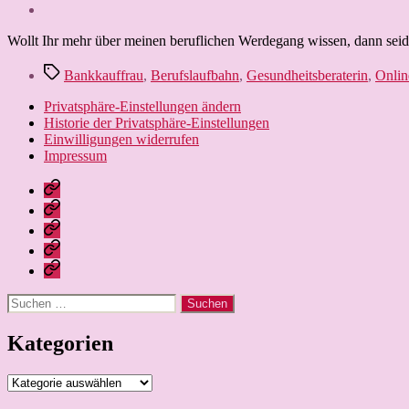
Wollt Ihr mehr über meinen beruflichen Werdegang wissen, dann seid I
Schlagwörter
Bankkauffrau
,
Berufslaufbahn
,
Gesundheitsberaterin
,
Onlin
Privatsphäre-Einstellungen ändern
Historie der Privatsphäre-Einstellungen
Einwilligungen widerrufen
Impressum
Nissebarns
Blog:
Nissebarn
kreativ
geniesst:
Nissebarns
unterwegs
Alles,
Urlaubär:
Finanzen:
was
Ein
das
Leben
das
Strickbär
Geld
und
Leben
geht
im
Lernen
Suchen
schöner
auf
Griff,
nach:
macht
Reisen
nicht
Kategorien
umgekehrt
Kategorien