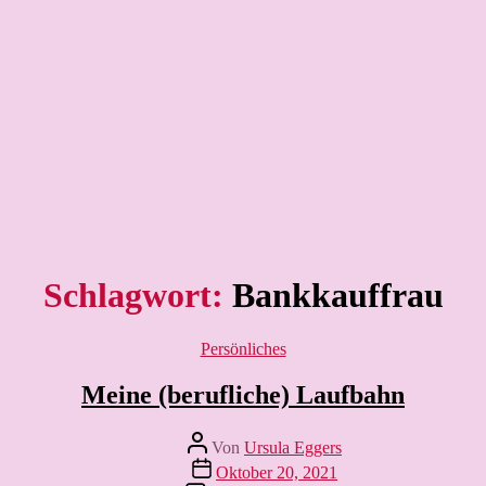
Schlagwort:
Bankkauffrau
Kategorien
Persönliches
Meine (berufliche) Laufbahn
Beitragsautor
Von
Ursula Eggers
Veröffentlichungsdatum
Oktober 20, 2021