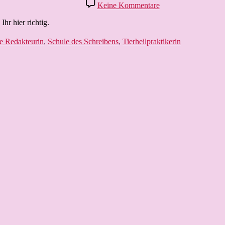
zu
Keine Kommentare
Meine
(berufliche)
hr hier richtig.
Laufbahn
e Redakteurin
,
Schule des Schreibens
,
Tierheilpraktikerin