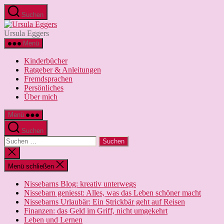
Zum
Suchen
Inhalt
Ursula
springen
Eggers
Ursula Eggers
Menü
Kinderbücher
Ratgeber & Anleitungen
Fremdsprachen
Persönliches
Über mich
Menü
Suchen
Suchen
nach:
Suche
schließen
Menü schließen
Nissebarns Blog: kreativ unterwegs
Nissebarn geniesst: Alles, was das Leben schöner macht
Nissebarns Urlaubär: Ein Strickbär geht auf Reisen
Finanzen: das Geld im Griff, nicht umgekehrt
Leben und Lernen